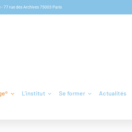
 -
77 rue des Archives 75003 Paris
ge®
L’institut
Se former
Actualités