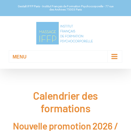
Passer
Gestalt IFFP Paris
- Institut Français de Formation Psychocorporelle -
77 rue
des Archives 75003 Paris
au
contenu
Calendrier des
formations
Nouvelle promotion 2026 /