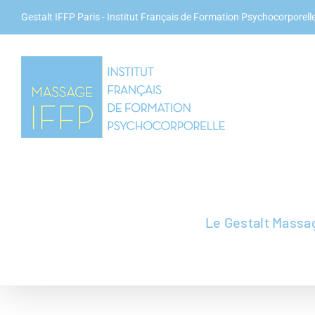
Passer
Gestalt IFFP Paris
- Institut Français de Formation Psychocorporelle
au
contenu
Le Gestalt Massa