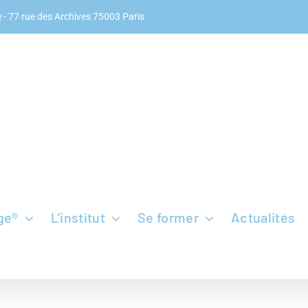
 -
77 rue des Archives 75003 Paris
ge®
L’institut
Se former
Actualités